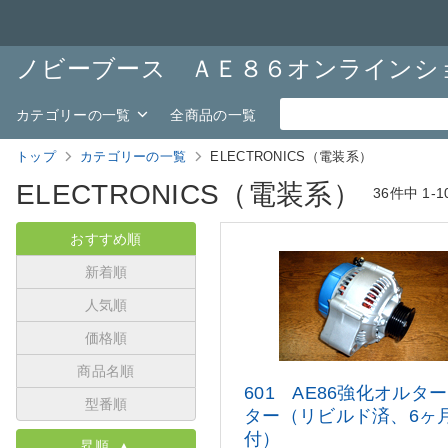
ノビーブース ＡＥ８６オンラインシ
カテゴリーの一覧
全商品の一覧
トップ
カテゴリーの一覧
ELECTRONICS（電装系）
ELECTRONICS（電装系）
36件中
1-
おすすめ順
新着順
人気順
価格順
商品名順
601 AE86強化オルタ
型番順
ター（リ
ビルド済、6ヶ
付）
昇順 ▲