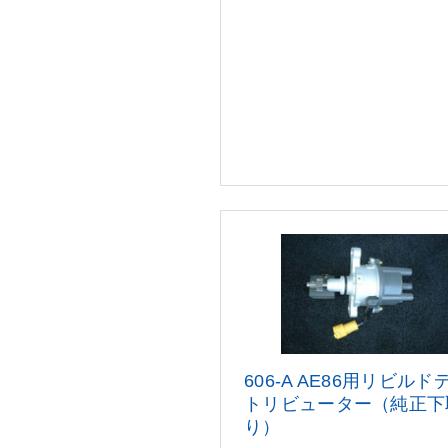
606-A AE86用リビルド
トリビ
ューター（純正下
り）