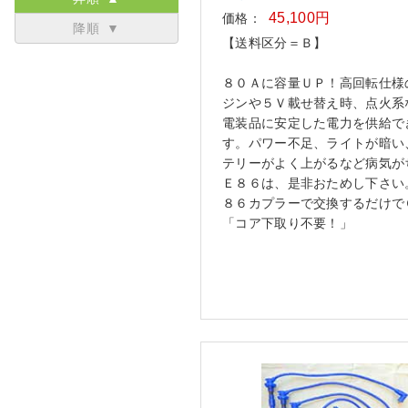
45,100円
価格：
降順 ▼
【送料区分＝Ｂ】
８０Ａに容量ＵＰ！高回転仕様
ジンや５Ｖ載せ替え時、点火系
電装品に安定した電力を供給で
す。パワー不足、ライトが暗い
テリーがよく上がるなど病気が
Ｅ８６は、是非おためし下さい
８６カプラーで交換するだけで
「コア下取り不要！」