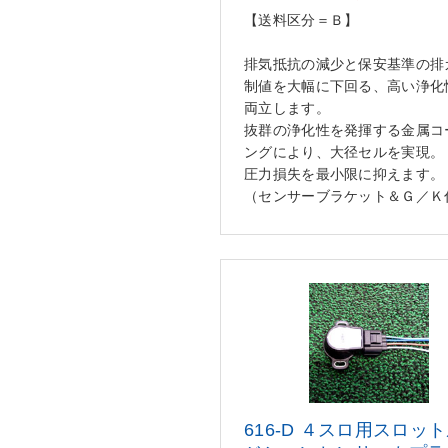
【送料区分＝Ｂ】
排気抵抗の減少と保安基準の排
制値を大幅に下回る、高い浄化
両立します。
抜群の浄化性を発揮する金属コ
ングにより、大径セルを実現。
圧力損失を最小限に抑えます。
（センサーブラケット＆Ｇ／Ｋ
616-D ４スロ用スロッ