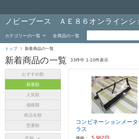
ノビーブース ＡＥ８６オンラインシ
カテゴリーの一覧
全商品の一覧
トップ
新着商品の一覧
新着商品の一覧
33件中
1-10件表示
おすすめ順
新着順
人気順
価格順
商品名順
コンビネーションメータ
型番順
ラス
5,962円
価格：
昇順 ▲