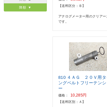
【送料区分：Ｂ】
降順 ▼
アナログメーター用のクリアー
です。
810 ４ＡＧ ２０Ｖ用
ングベ
ルトフリーテンシ
ー
10,285円
価格：
【送料区別：Ａ】