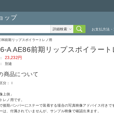
ョップ
詳細検索
お支払方法・
A AE86前期リップスポイラートレノ用
06-A AE86前期リップスポイラート
23,232円
：
：
別途
の商品について
区分：Ｉ
像上側」
トレノ用です。
で後期バンパーにステーで装着する場合の写真映像アドバイス付きで
ーは、付属されていませんが、サンプル映像で確認出来ます。