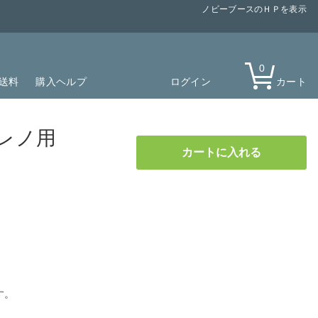
ノビーブースのＨＰを表示
0
送料
購入ヘルプ
ログイン
カート
レノ用
す。