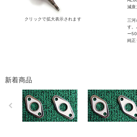
AE
減衰
三河
す。
ー5
純正
新着商品
Previo
us