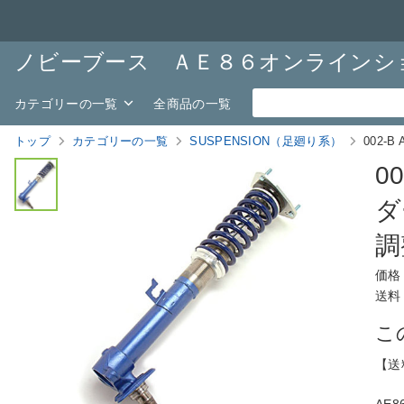
ノビーブース ＡＥ８６オンラインシ
カテゴリーの一覧
全商品の一覧
トップ
カテゴリーの一覧
SUSPENSION（足廻り系）
002
0
ダ
調
価格
送料
こ
【送