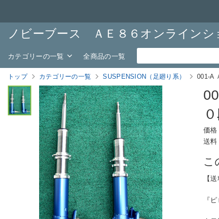
ノビーブース ＡＥ８６オンラインシ
カテゴリーの一覧
全商品の一覧
トップ
カテゴリーの一覧
SUSPENSION（足廻り系）
001
0
０
価格
送料
こ
【送
『ピ