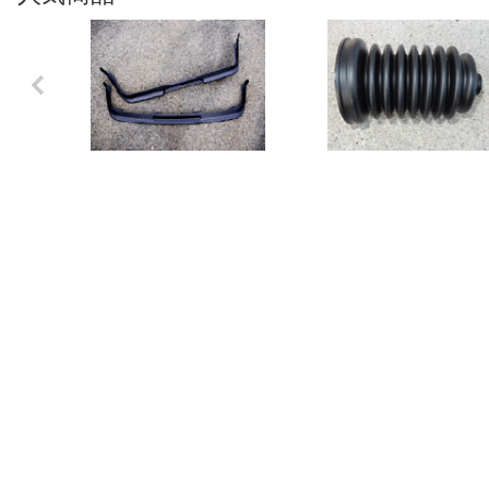
Previo
us