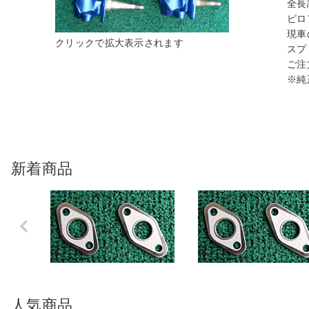
全長
ピロ
現車
スプ
ご注
※純
新着商品
Previo
us
人気商品