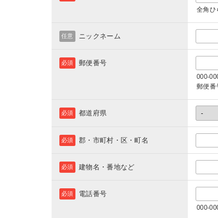
全角ひ
ニックネーム
任意
郵便番号
必須
000-
郵便番
都道府県
必須
郡・市町村・区・町名
必須
建物名・番地など
必須
電話番号
必須
000-