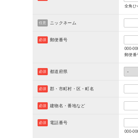
全角ひ
ニックネーム
任意
郵便番号
必須
000-
郵便番
都道府県
必須
郡・市町村・区・町名
必須
建物名・番地など
必須
電話番号
必須
000-